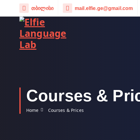
თბილისი
mail.elfie.ge@gmail.com
Courses & Pri
Home
Courses & Prices