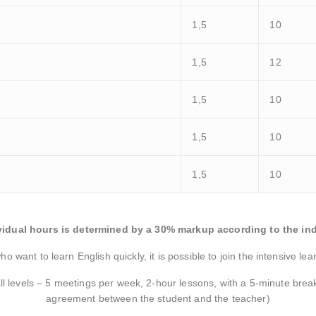
1,5
10
1,5
12
1,5
10
1,5
10
1,5
10
vidual hours is determined by a 30% markup according to the ind
who want to learn English quickly, it is possible to join the intensive le
 all levels – 5 meetings per week, 2-hour lessons, with a 5-minute brea
agreement between the student and the teacher)