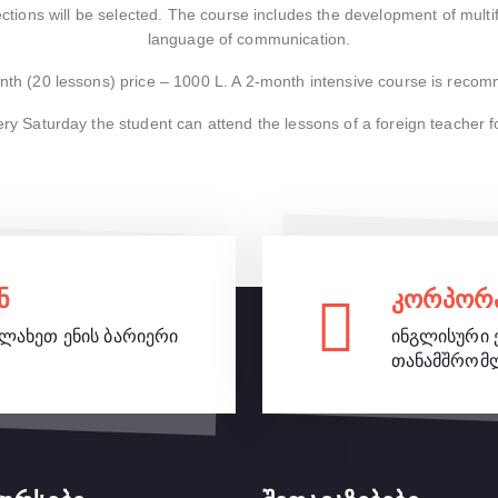
ections will be selected. The course includes the development of multifa
language of communication.
th (20 lessons) price – 1000 L. A 2-month intensive course is reco
very Saturday the student can attend the lessons of a foreign teacher 
ნ
კორპორა
ალახეთ ენის ბარიერი
ინგლისური ე
თანამშრომ