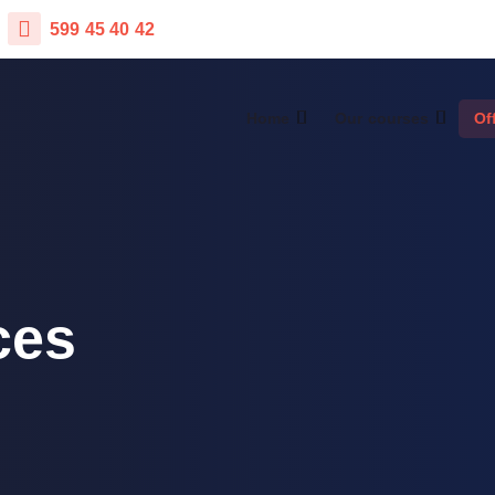
599 45 40 42
Home
Our courses
Of
ces