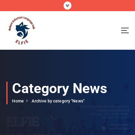
S
k
i
p
t
o
c
o
n
t
e
n
t
Category News
Home
Archive by category "News"